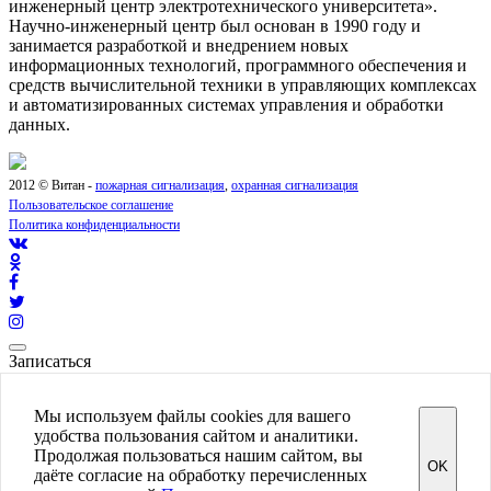
инженерный центр электротехнического университета».
Научно-инженерный центр был основан в 1990 году и
занимается разработкой и внедрением новых
информационных технологий, программного обеспечения и
средств вычислительной техники в управляющих комплексах
и автоматизированных системах управления и обработки
данных.
2012 © Витан -
пожарная сигнализация
,
охранная сигнализация
Пользовательское соглашение
Политика конфиденциальности
Записаться
[contact-form-7 404 "Not Found"]
Мы используем файлы cookies для вашего
Подготовка к проверке пожарного надзора
удобства пользования сайтом и аналитики.
Сделать заказ
Продолжая пользоваться нашим сайтом, вы
OK
даёте согласие на обработку перечисленных